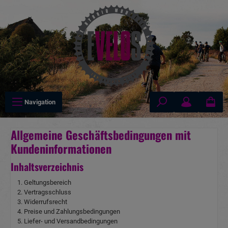
tinhalt springen
Navigation
Allgemeine Geschäftsbedingungen mit
Kundeninformationen
Inhaltsverzeichnis
Geltungsbereich
Vertragsschluss
Widerrufsrecht
Preise und Zahlungsbedingungen
Liefer- und Versandbedingungen