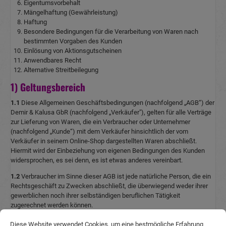
Eigentumsvorbehalt
Mängelhaftung (Gewährleistung)
Haftung
Besondere Bedingungen für die Verarbeitung von Waren nach
bestimmten Vorgaben des Kunden
Einlösung von Aktionsgutscheinen
Anwendbares Recht
Alternative Streitbeilegung
1) Geltungsbereich
1.1
Diese Allgemeinen Geschäftsbedingungen (nachfolgend „AGB“) der
Demir & Kalusa GbR (nachfolgend „Verkäufer"), gelten für alle Verträge
zur Lieferung von Waren, die ein Verbraucher oder Unternehmer
(nachfolgend „Kunde“) mit dem Verkäufer hinsichtlich der vom
Verkäufer in seinem Online-Shop dargestellten Waren abschließt.
Hiermit wird der Einbeziehung von eigenen Bedingungen des Kunden
widersprochen, es sei denn, es ist etwas anderes vereinbart.
1.2
Verbraucher im Sinne dieser AGB ist jede natürliche Person, die ein
Rechtsgeschäft zu Zwecken abschließt, die überwiegend weder ihrer
gewerblichen noch ihrer selbständigen beruflichen Tätigkeit
zugerechnet werden können.
1.3
Unternehmer im Sinne dieser AGB ist eine natürliche oder juristische
Diese Website verwendet Cookies, um eine bestmögliche Erfahrung